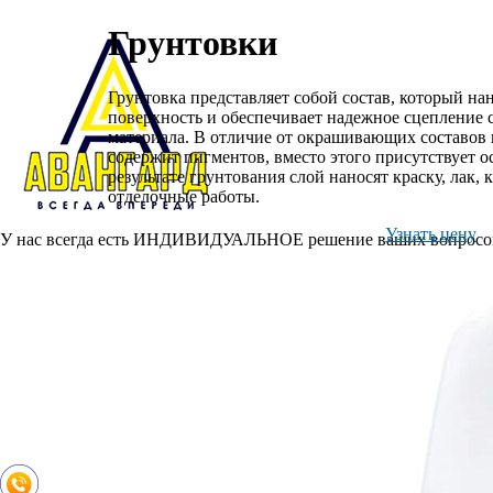
Грунтовки
Грунтовка представляет собой состав, который н
поверхность и обеспечивает надежное сцепление 
материала. В отличие от окрашивающих составов 
содержит пигментов, вместо этого присутствует о
результате грунтования слой наносят краску, лак,
отделочные работы.
Узнать цену
У нас всегда есть ИНДИВИДУАЛЬНОЕ решение ваших вопросов, 
Главная
О проекте
Каталог
Грунтовки
Краски
Защита древесины
Пасты
Составы для побелки
Полезные статьи
Контакты